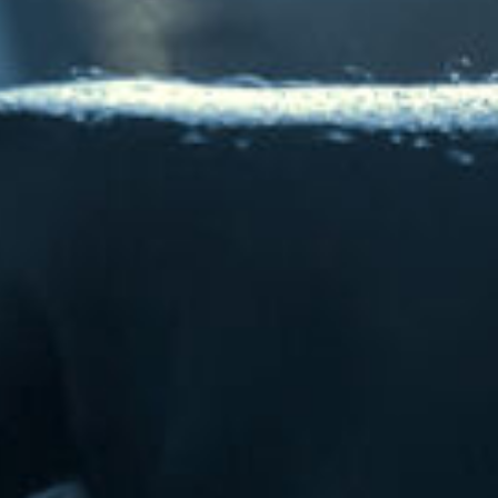
CATEGORIES
DJ
Electronic music
Events
Featured
Highlights
House
Lifestyle
Music
News
Techno